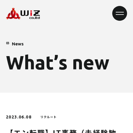
News
03
W
h
a
t
’
s
n
e
w
2023.06.08
リクルート
【エン転職】IT事務（未経験歓