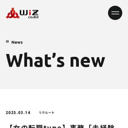
News
03
W
h
a
t
’
s
n
e
w
2025.03.14
リクルート
【女の転職type】事務「未経験