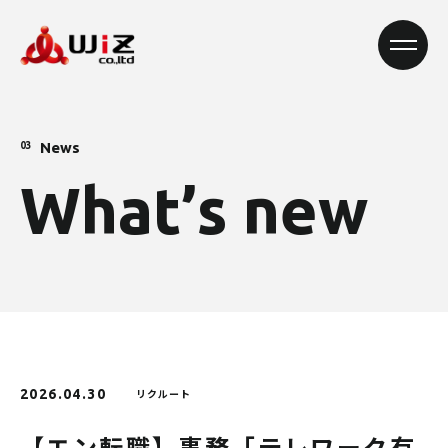
News
03
W
h
a
t
’
s
n
e
w
2026.04.30
リクルート
【エン転職】事務「テレワーク有